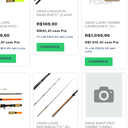
VARA LAMAZON
MARLIN 8'0'' (2.40M)
40-60LBS 2 PARTES
CARRETILHA
LUMIS
VARA LUMIS TAMBA
R$169,90
KADA PRO
CARBON 8'0" 30-
 LIMÃO 8'0"
60LBS P/
R$161,41
com
Pix
LB 2P
CARRETILHA 2P -
9,90
R$1.069,90
TILHA
SPECIAL SERIES
10
x
de
R$16,99
sem juros
,91
com
Pix
R$1.016,41
com
Pix
R$59,99
sem juros
10
x
de
R$106,99
sem
juros
VARA SAINT PRO
VARA LUMIS
TAMBA TUNING
INVOKADA 7'0'' 30-