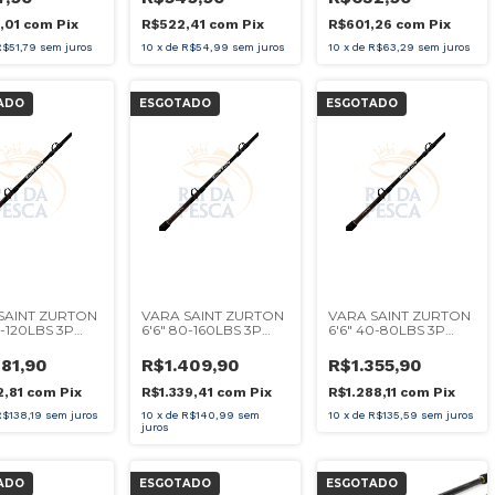
VERDE
,01
com
Pix
R$522,41
com
Pix
R$601,26
com
Pix
R$51,79
sem juros
10
x
de
R$54,99
sem juros
10
x
de
R$63,29
sem juros
ADO
ESGOTADO
ESGOTADO
SAINT ZURTON
VARA SAINT ZURTON
VARA SAINT ZURTON
0-120LBS 3P
6'6" 80-160LBS 3P
6'6" 40-80LBS 3P
TILHA
CARRETILHA
MOLINETE
381,90
R$1.409,90
R$1.355,90
2,81
com
Pix
R$1.339,41
com
Pix
R$1.288,11
com
Pix
R$138,19
sem juros
10
x
de
R$140,99
sem
10
x
de
R$135,59
sem juros
juros
ADO
ESGOTADO
ESGOTADO