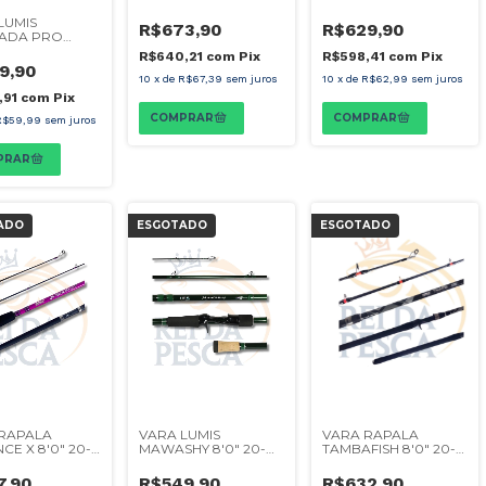
2.40M 30-60LBS P/
60LBS UPSET
LUMIS
CARRETILHA
CARRETILHA
R$629,90
R$673,90
KADA PRO
E 8'0" 20-
R$598,41
com
Pix
R$640,21
com
Pix
 2P
9,90
TILHA
10
x
de
R$62,99
sem juros
10
x
de
R$67,39
sem juros
,91
com
Pix
R$59,99
sem juros
ADO
ESGOTADO
ESGOTADO
RAPALA
VARA LUMIS
VARA RAPALA
CE X 8'0" 20-
MAWASHY 8'0" 20-
TAMBAFISH 8'0" 20-
2P P/
50LBS P/
50LBS 2P P/
TILHA
CARRETILHA 2P
CARRETILHA
7,90
R$549,90
R$632,90