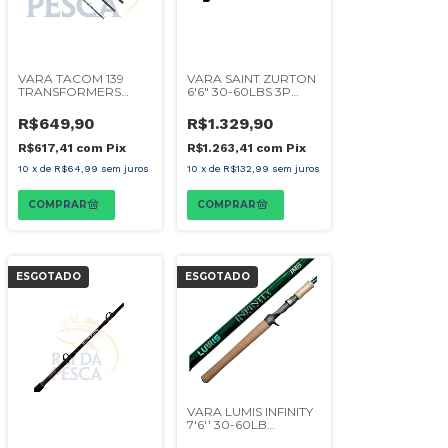
VARA TACOM 139
VARA SAINT ZURTON
TRANSFORMERS
6'6" 30-60LBS 3P
CAST 4+2 20-200G
MOLINETE
20-60LB
R$649,90
R$1.329,90
R$617,41
com
Pix
R$1.263,41
com
Pix
10
x
de
R$64,99
sem juros
10
x
de
R$132,99
sem juros
ESGOTADO
ESGOTADO
VARA LUMIS INFINITY
7'6'' 30-60LB
INTEIRIÇA