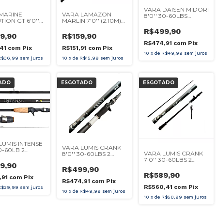
VARA DAISEN MIDORI
MARINE
VARA LAMAZON
8'0'' 30-60LBS
ION GT 6'0''
MARLIN 7'0'' (2.10M)
CARRETILHA
LBS
40-60LBS 2 PARTES
R$499,90
TILHA
CARRETILHA
9,90
R$159,90
R$474,91
com
Pix
,41
com
Pix
R$151,91
com
Pix
10
x
de
R$49,99
sem juros
R$36,99
sem juros
10
x
de
R$15,99
sem juros
ADO
ESGOTADO
ESGOTADO
LUMIS INTENSE
VARA LUMIS CRANK
30-60LB 2
VARA LUMIS CRANK
8'0'' 30-60LBS 2
S CARRETILHA
7'0'' 30-60LBS 2
PARTES CARRETILHA
9,90
PARTE P/
R$499,90
CARRETILHA
R$589,90
,91
com
Pix
R$474,91
com
Pix
R$560,41
com
Pix
R$39,99
sem juros
10
x
de
R$49,99
sem juros
10
x
de
R$58,99
sem juros