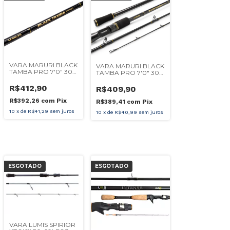
VARA MARURI BLACK
VARA MARURI BLACK
TAMBA PRO 7'0" 30-
TAMBA PRO 7'0" 30-
60LBS UPSET
60LBS
R$412,90
R$409,90
R$392,26
com
Pix
R$389,41
com
Pix
10
x
de
R$41,29
sem juros
10
x
de
R$40,99
sem juros
ESGOTADO
ESGOTADO
VARA LUMIS SPIRIOR