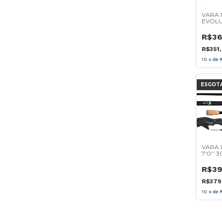
VARA 
EVOLUT
20-60
CARRE
R$36
R$351
10
x
de
ESGOT
VARA 
7'0'' 
PARTE
R$39
R$379
10
x
de