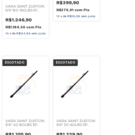
CARRETILHA
R$399,90
VARA SAINT ZURTON
R$379,91
com
Pix
6'6" 80-160LBS P/
CARRETILHA
10
x
de
R$39,99
sem juros
R$1.246,90
R$1.184,56
com
Pix
10
x
de
R$124,69
sem juros
ESGOTADO
ESGOTADO
VARA SAINT ZURTON
VARA SAINT ZURTON
6'6" 40-80LBS 3P
6'6" 30-60LBS 3P
CARRETILHA
CARRETILHA
R$1.355,90
R$1.329,90