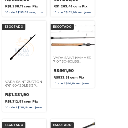
R$1.288,11
com
Pix
R$1.263,41
com
Pix
10
x
de
R$135,59
sem juros
10
x
de
R$132,99
sem juros
ESGOTADO
ESGOTADO
VARA SAINT HAMMER
7'0'' 30-60LBS
CARRETILHA
R$561,90
R$533,81
com
Pix
VARA SAINT ZURTON
10
x
de
R$56,19
sem juros
6'6" 60-120LBS 3P
MOLINETE
R$1.381,90
R$1.312,81
com
Pix
10
x
de
R$138,19
sem juros
ESGOTADO
ESGOTADO