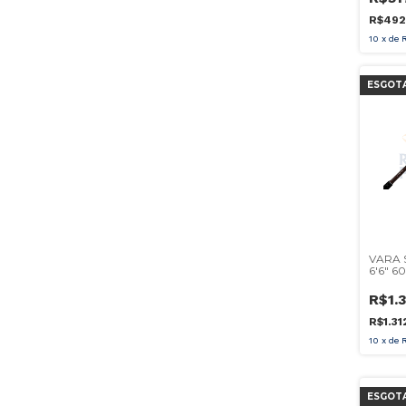
R$492
10
x
de
ESGOT
VARA 
6'6" 6
CARRE
R$1.
R$1.31
10
x
de
ESGOT