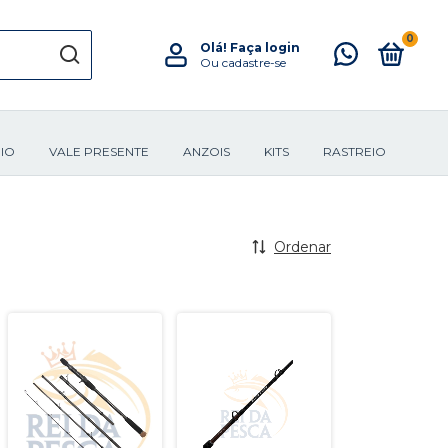
0
Olá!
Faça login
Ou cadastre-se
IO
VALE PRESENTE
ANZOIS
KITS
RASTREIO
Ordenar