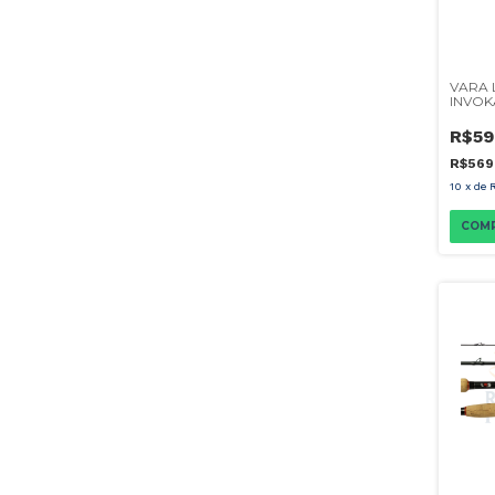
VARA 
INVO
VERDE
20-50
R$59
CARRE
R$569
10
x
de