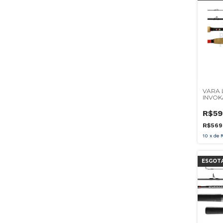
VARA 
INVOK
8'0" 2
CARRE
R$59
R$569
10
x
de
ESGOT