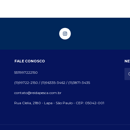
FALE CONOSCO
NE
5511997222150
(11)99722-2150 / (11)96335-3462 / (11)3871-3435
contato@reidapesca.com.br
Rua Clelia, 2180 - Lapa - São Paulo - CEP: 05042-001