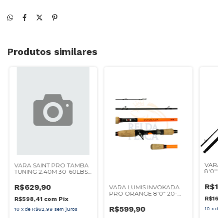
Produtos similares
VAR
VARA SAINT PRO TAMBA
8'0'
TUNING 2.40M 30-60LBS
PAR
P/ CARRETILHA
R$1
R$629,90
VARA LUMIS INVOKADA
PRO ORANGE 8'0" 20-
R$16
R$598,41
com
Pix
50LBS 2P CARRETILHA
R$599,90
10
x
10
x
de
R$62,99
sem juros