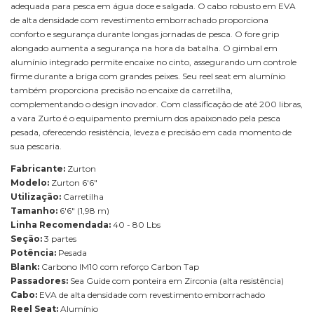
adequada para pesca em água doce e salgada. O cabo robusto em EVA
de alta densidade com revestimento emborrachado proporciona
conforto e segurança durante longas jornadas de pesca. O fore grip
alongado aumenta a segurança na hora da batalha. O gimbal em
alumínio integrado permite encaixe no cinto, assegurando um controle
firme durante a briga com grandes peixes. Seu reel seat em alumínio
também proporciona precisão no encaixe da carretilha,
complementando o design inovador. Com classificação de até 200 libras,
a vara Zurto é o equipamento premium dos apaixonado pela pesca
pesada, oferecendo resistência, leveza e precisão em cada momento de
sua pescaria.
Fabricante:
Zurton
Modelo:
Zurton 6'6"
Utilização:
Carretilha
Tamanho:
6'6" (1,98 m)
Linha Recomendada:
40 - 80 Lbs
Seção:
3 partes
Potência:
Pesada
Blank:
Carbono IM10 com reforço Carbon Tap
Passadores:
Sea Guide com ponteira em Zirconia (alta resistência)
Cabo:
EVA de alta densidade com revestimento emborrachado
Reel Seat:
Alumínio