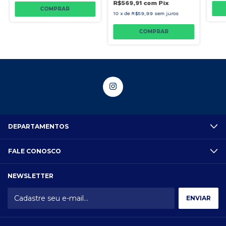
R$569,91
com
Pix
10
x
de
R$59,99
sem juros
DEPARTAMENTOS
FALE CONOSCO
NEWSLETTER