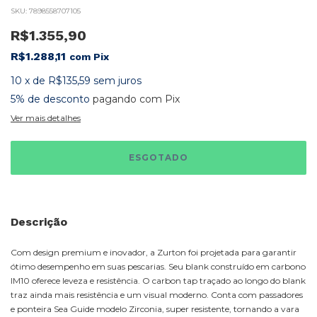
SKU:
7898558707105
R$1.355,90
R$1.288,11
com
Pix
10
x
de
R$135,59
sem juros
5% de desconto
pagando com Pix
Ver mais detalhes
Descrição
Com design premium e inovador, a Zurton foi projetada para garantir
ótimo desempenho em suas pescarias. Seu blank construído em carbono
IM10 oferece leveza e resistência. O carbon tap traçado ao longo do blank
traz ainda mais resistência e um visual moderno. Conta com passadores
e ponteira Sea Guide modelo Zirconia, super resistente, tornando a vara