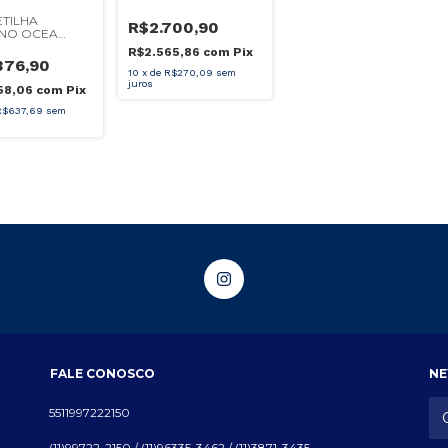
600/601 HG
TILHA
R$2.700,90
ANO OCEA
R F CUSTOM
R$2.565,86
com
Pix
2000 NRHG
376,90
10
x
de
R$270,09
sem
juros
58,06
com
Pix
R$637,69
sem
FALE CONOSCO
NE
5511997222150
(11)99722-2150 / (11)96335-3462 / (11)3871-3435