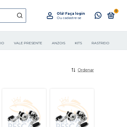
0
Olá!
Faça login
Ou cadastre-se
IO
VALE PRESENTE
ANZOIS
KITS
RASTREIO
Ordenar