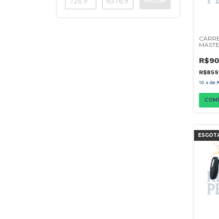
APLICAR
CARRE
MASTE
R$90
R$859
10
x
de
COM
ESGOT