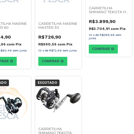
CARRETILHA
SHIMANO TEKOTA HG
800 PG
R$3.899,90
TILHA MARINE
CARRETILHA MARINE
R 60
MASTER 30
R$3.704,91
com
Pix
10
x
de
R$389,99
sem
4,90
R$726,90
juros
,66
com
Pix
R$690,56
com
Pix
COMPRAR
R$90,49
sem juros
10
x
de
R$72,69
sem juros
PRAR
COMPRAR
ADO
ESGOTADO
CARRETILHA
SHIMANO TEKOTA