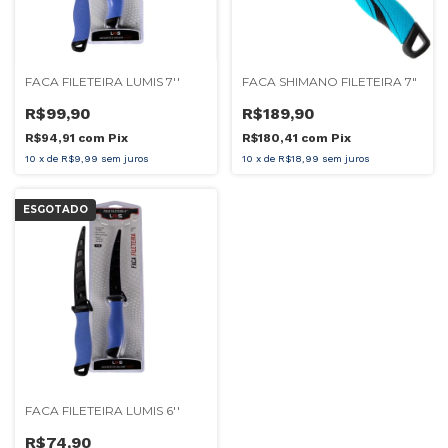
FACA FILETEIRA LUMIS 7''
FACA SHIMANO FILETEIRA 7"
R$99,90
R$189,90
R$94,91
com
Pix
R$180,41
com
Pix
10
x
de
R$9,99
sem juros
10
x
de
R$18,99
sem juros
ESGOTADO
FACA FILETEIRA LUMIS 6''
R$74,90