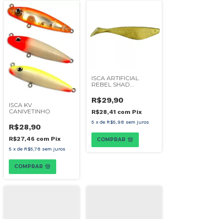
ISCA ARTIFICIAL
REBEL SHAD
MINNOW 23CM
R$29,90
ISCA KV
CANIVETINHO
R$28,41
com
Pix
5
x
de
R$5,98
sem juros
R$28,90
R$27,46
com
Pix
COMPRAR
5
x
de
R$5,78
sem juros
COMPRAR