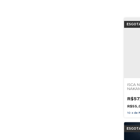
ESGOT
ISCA 
NAKA
PLUS 
R$57
R$55,
10
x
de
ESGOT