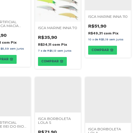
ISCA MARINE INNA 110
RTIFICIAL
R$51,90
ICA MACIA
ISCA MARINE INNA 70
 MINNOW 30CM
R$49,31
com
Pix
,90
R$35,90
10
x
de
R$5,19
sem juros
1
com
Pix
R$34,11
com
Pix
R$5,59
sem juros
COMPRAR
7
x
de
R$5,13
sem juros
PRAR
COMPRAR
ISCA BORBOLETA
LOLA S
RTIFICIAL
E REI DO RIO
ISCA BORBOLETA
R$71,90
LOLA