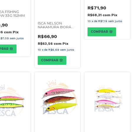
R$71,90
EA FISHING
R$68,31
com
Pix
W 33G 152MM
10
x
de
R$7,19
sem juros
ISCA NELSON
,90
NAKAMURA BORÁ
12CM
COMPRAR
36
com
Pix
R$66,90
R$7,09
sem juros
R$63,56
com
Pix
PRAR
10
x
de
R$6,69
sem juros
COMPRAR