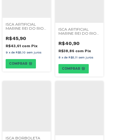
ISCA ARTIFICIAL
MARINE REI DO RIO
ISCA ARTIFICIAL
95
MARINE REI DO RIO
80
R$45,90
R$40,90
R$43,61
com
Pix
R$38,86
com
Pix
9
x
de
R$5,10
sem juros
8
x
de
R$5,11
sem juros
COMPRAR
COMPRAR
ISCA BORBOLETA