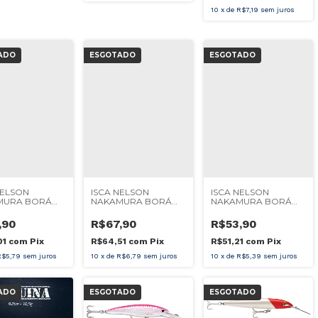
10
x
de
R$7,19
sem juros
ADO
ESGOTADO
ESGOTADO
NELSON
ISCA NELSON
ISCA NELSON
MURA BORÁ
NAKAMURA BORÁ
NAKAMURA BORÁ
10CM
PLUS 12CM
7,5CM
,90
R$67,90
R$53,90
01
com
Pix
R$64,51
com
Pix
R$51,21
com
Pix
R$5,79
sem juros
10
x
de
R$6,79
sem juros
10
x
de
R$5,39
sem juros
ADO
ESGOTADO
ESGOTADO