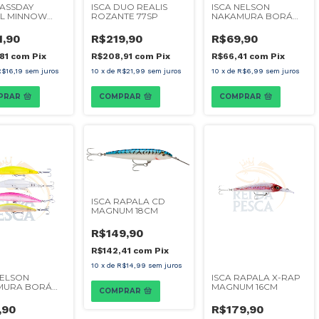
BASSDAY
ISCA DUO REALIS
ISCA NELSON
L MINNOW
ROZANTE 77SP
NAKAMURA BORÁ
14CM
1,90
R$219,90
R$69,90
,81
com
Pix
R$208,91
com
Pix
R$66,41
com
Pix
R$16,19
sem juros
10
x
de
R$21,99
sem juros
10
x
de
R$6,99
sem juros
PRAR
COMPRAR
COMPRAR
ISCA RAPALA CD
MAGNUM 18CM
R$149,90
R$142,41
com
Pix
10
x
de
R$14,99
sem juros
NELSON
ISCA RAPALA X-RAP
MURA BORÁ
MAGNUM 16CM
COMPRAR
,90
R$179,90