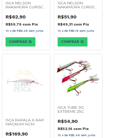
ISCA NELSON
ISCA NELSON
NAKAMURA CURISCO
NAKAMURA CURISCO
110
80
R$62,90
R$51,90
R$59,76
com
Pix
R$49,31
com
Pix
10
x
de
R$6,29
sem juros
10
x
de
R$5,19
sem juros
COMPRAR
COMPRAR
ISCA TUBE JIG
EXTREME 25G
ISCA RAPALA X-RAP
R$54,90
MAGNUM 14CM
R$52,16
com
Pix
R$169,90
10
x
de
R$5,49
sem juros