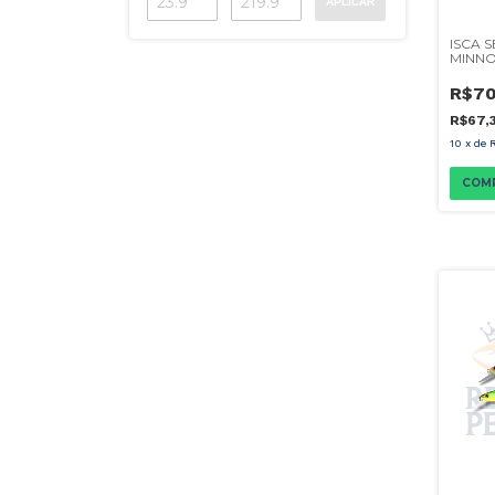
APLICAR
ISCA S
MINNO
R$70
R$67,
10
x
de
COM