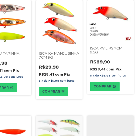
ISCA KV LIPS 7CM
9.5G
KV TAPINHA
ISCA KV MANJUBINHA
7CM 9G
R$29,90
,90
R$29,90
R$28,41
com
Pix
41
com
Pix
R$28,41
com
Pix
5
x
de
R$5,98
sem juros
$5,98
sem juros
5
x
de
R$5,98
sem juros
COMPRAR
PRAR
COMPRAR