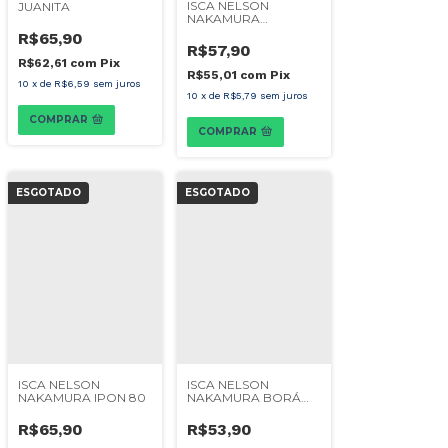
ISCA NELSON
JUANITA
NAKAMURA
MARRENTA 90
R$65,90
R$57,90
R$62,61
com
Pix
R$55,01
com
Pix
10
x
de
R$6,59
sem juros
10
x
de
R$5,79
sem juros
COMPRAR
COMPRAR
ESGOTADO
ESGOTADO
ISCA NELSON
ISCA NELSON
NAKAMURA IPON 80
NAKAMURA BORÁ
PLUS 7,5CM
R$65,90
R$53,90