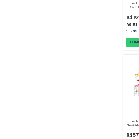
ISCA 
MOGU
110SP
R$16
R$153
10
x
de
COM
ISCA 
NAKA
10CM
R$57