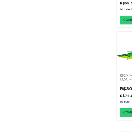
R$55,
10
x
de
COM
ISCA 
13,5CM
R$80
R$76,
10
x
de
COM