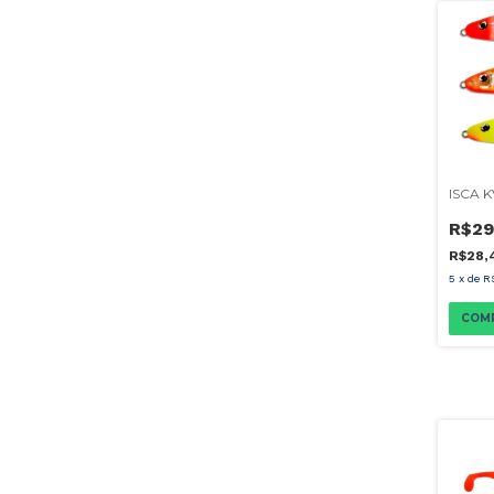
ISCA 
R$29
R$28,
5
x
de
R
COM