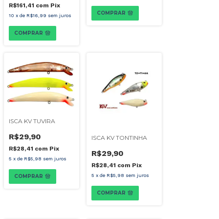
R$161,41
com
Pix
COMPRAR
10
x
de
R$16,99
sem juros
COMPRAR
ISCA KV TUVIRA
R$29,90
ISCA KV TONTINHA
R$28,41
com
Pix
R$29,90
5
x
de
R$5,98
sem juros
R$28,41
com
Pix
5
x
de
R$5,98
sem juros
COMPRAR
COMPRAR