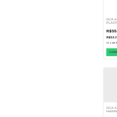
ISCA A
PLAST
SHAD
R$55
R$53,1
10
x
de
COM
ISCA A
MARIN
120