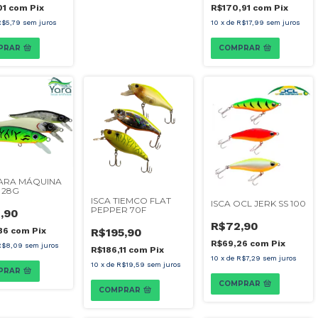
01
com
Pix
R$170,91
com
Pix
R$5,79
sem juros
10
x
de
R$17,99
sem juros
PRAR
COMPRAR
YARA MÁQUINA
 28G
ISCA TIEMCO FLAT
ISCA OCL JERK SS 100
PEPPER 70F
,90
R$72,90
86
com
Pix
R$195,90
R$69,26
com
Pix
R$8,09
sem juros
R$186,11
com
Pix
10
x
de
R$7,29
sem juros
10
x
de
R$19,59
sem juros
PRAR
COMPRAR
COMPRAR