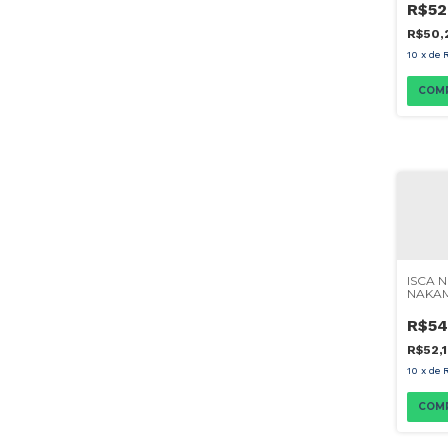
R$52
R$50,
10
x
de
COM
ISCA 
NAKA
MARR
R$54
R$52,
10
x
de
COM