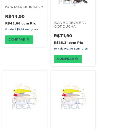
ISCA MARINE INNA 90
R$44,90
ISCA BORBOLETA
R$42,66
com
Pix
GORDUCHA
8
x
de
R$5,61
sem juros
R$71,90
COMPRAR
R$68,31
com
Pix
10
x
de
R$7,19
sem juros
COMPRAR