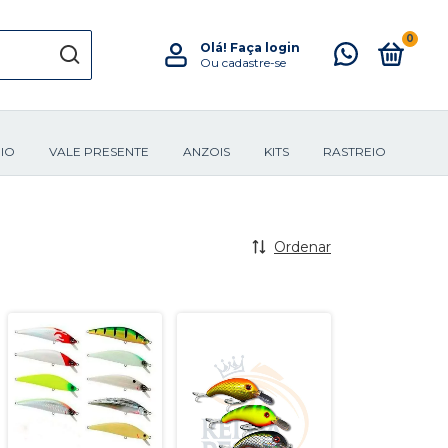
0
Olá!
Faça login
Ou cadastre-se
IO
VALE PRESENTE
ANZOIS
KITS
RASTREIO
Ordenar