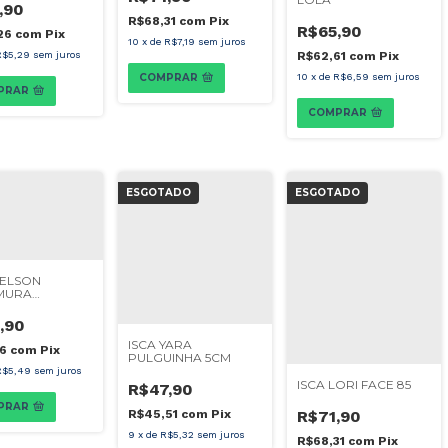
,90
R$68,31
com
Pix
R$65,90
26
com
Pix
10
x
de
R$7,19
sem juros
R$5,29
sem juros
R$62,61
com
Pix
COMPRAR
10
x
de
R$6,59
sem juros
PRAR
COMPRAR
ESGOTADO
ESGOTADO
NELSON
MURA
ENTA 80
,90
ISCA YARA
16
com
Pix
PULGUINHA 5CM
R$5,49
sem juros
ISCA LORI FACE 85
R$47,90
PRAR
R$45,51
com
Pix
R$71,90
9
x
de
R$5,32
sem juros
R$68,31
com
Pix