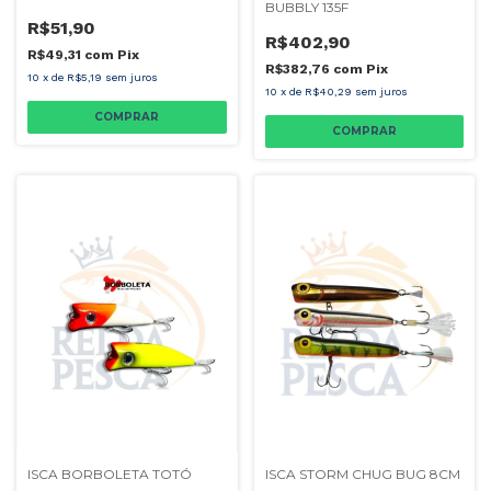
BUBBLY 135F
R$51,90
R$402,90
R$49,31
com
Pix
R$382,76
com
Pix
10
x
de
R$5,19
sem juros
10
x
de
R$40,29
sem juros
COMPRAR
COMPRAR
ISCA BORBOLETA TOTÓ
ISCA STORM CHUG BUG 8CM