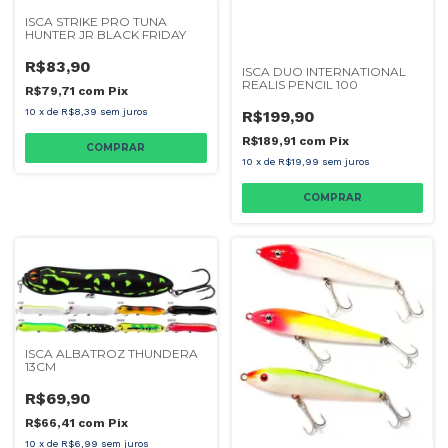
ISCA STRIKE PRO TUNA
HUNTER JR BLACK FRIDAY
R$83,90
ISCA DUO INTERNATIONAL
REALIS PENCIL 100
R$79,71
com
Pix
10
x
de
R$8,39
sem juros
R$199,90
R$189,91
com
Pix
COMPRAR
10
x
de
R$19,99
sem juros
COMPRAR
ISCA ALBATROZ THUNDERA
13CM
R$69,90
R$66,41
com
Pix
10
x
de
R$6,99
sem juros