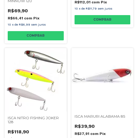
MINNOW 120
R$112,01
com
Pix
10
x
de
R$11,79
sem juros
R$69,90
R$66,41
com
Pix
COMPRAR
10
x
de
R$6,99
sem juros
COMPRAR
ISCA MARURI ALABAMA 85
ISCA NITRO FISHING JOKER
128
R$39,90
R$118,90
R$37,91
com
Pix