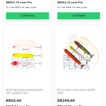
R$192,76
com
Pix
R$184,21
com
Pix
10
x
de
R$20,29
sem juros
10
x
de
R$19,39
sem juros
COMPRAR
COMPRAR
ISCA NELSON NAKAMURA
ISCA HIGH ROLLER 5.25 BY
ZIG ZARÃO 130
DINI
R$62,90
R$259,90