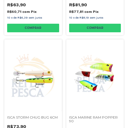
R$63,90
R$81,90
R$60,71
com
Pix
R$77,81
com
Pix
10
x
de
R$6,39
sem juros
10
x
de
R$8,19
sem juros
COMPRAR
COMPRAR
ISCA STORM CHUG BUG 6CM
ISCA MARINE RAM POPPER
90
R$73,90