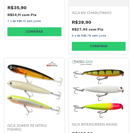
R$35,90
ISCA KV CHARUTINHO
R$34,11
com
Pix
7
x
de
R$5,13
sem juros
R$28,90
R$27,46
com
Pix
COMPRAR
5
x
de
R$5,78
sem juros
COMPRAR
ISCA INTERGREEN ARARI
ISCA JOKER 113 NITRO
FISHING