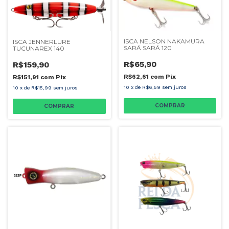
ISCA NELSON NAKAMURA
ISCA JENNERLURE
SARÁ SARÁ 120
TUCUNAREX 140
R$65,90
R$159,90
R$62,61
com
Pix
R$151,91
com
Pix
10
x
de
R$6,59
sem juros
10
x
de
R$15,99
sem juros
COMPRAR
COMPRAR