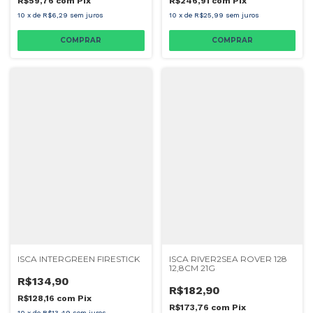
R$59,76
com
Pix
R$246,91
com
Pix
10
x
de
R$6,29
sem juros
10
x
de
R$25,99
sem juros
COMPRAR
COMPRAR
ISCA INTERGREEN FIRESTICK
ISCA RIVER2SEA ROVER 128
12,8CM 21G
R$134,90
R$182,90
R$128,16
com
Pix
R$173,76
com
Pix
10
x
de
R$13,49
sem juros