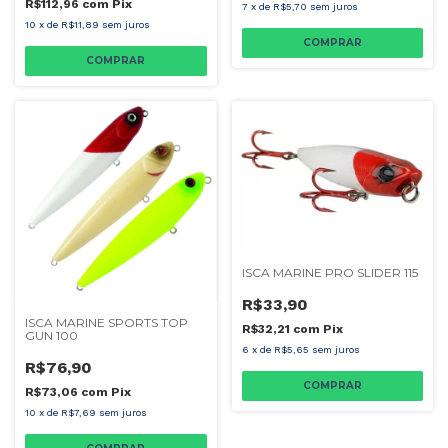
R$112,96
com
Pix
7
x
de
R$5,70
sem juros
10
x
de
R$11,89
sem juros
COMPRAR
COMPRAR
ISCA MARINE PRO SLIDER 115
R$33,90
ISCA MARINE SPORTS TOP
R$32,21
com
Pix
GUN 100
6
x
de
R$5,65
sem juros
R$76,90
COMPRAR
R$73,06
com
Pix
10
x
de
R$7,69
sem juros