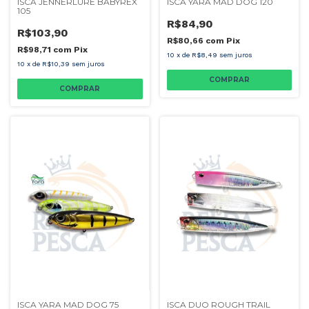
ISCA JENNERLURE BABYREX
ISCA YARA MAD DOG 120
105
R$84,90
R$103,90
R$80,66
com
Pix
R$98,71
com
Pix
10
x
de
R$8,49
sem juros
10
x
de
R$10,39
sem juros
COMPRAR
COMPRAR
ISCA YARA MAD DOG 75
ISCA DUO ROUGH TRAIL