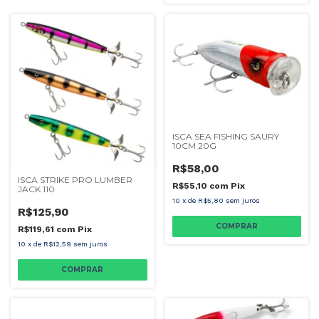
ISCA SEA FISHING SAURY
10CM 20G
R$58,00
ISCA STRIKE PRO LUMBER
R$55,10
com
Pix
JACK 110
10
x
de
R$5,80
sem juros
R$125,90
COMPRAR
R$119,61
com
Pix
10
x
de
R$12,59
sem juros
COMPRAR