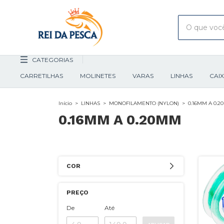
CATEGORIAS
CARRETILHAS
MOLINETES
VARAS
LINHAS
CAI
Início
>
LINHAS
>
MONOFILAMENTO (NYLON)
>
0.16MM A 0.
0.16MM A 0.20MM
COR
PREÇO
De
Até