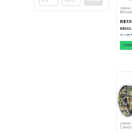
APLICAR
LINHA
BROAD
300M
R$13
R$130
10
x
de
COM
LINHA
CAMOU
0,20M