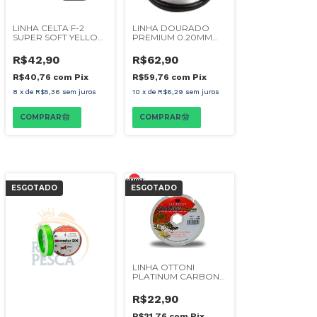
LINHA CELTA F-2
LINHA DOURADO
SUPER SOFT YELLOW
PREMIUM 0.20MM
0.20MM 600M
5.797M
R$42,90
R$62,90
R$40,76
com
Pix
R$59,76
com
Pix
8
x
de
R$5,36
sem juros
10
x
de
R$6,29
sem juros
ESGOTADO
ESGOTADO
LINHA OTTONI
PLATINUM CARBON
0,20 100M
R$22,90
R$21,76
com
Pix