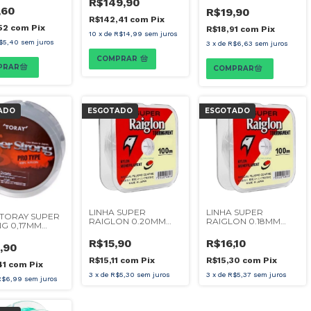
R$149,90
,60
R$19,90
R$142,41
com
Pix
52
com
Pix
R$18,91
com
Pix
10
x
de
R$14,99
sem juros
$5,40
sem juros
3
x
de
R$6,63
sem juros
COMPRAR
ADO
ESGOTADO
ESGOTADO
LINHA SUPER
LINHA SUPER
 TORAY SUPER
RAIGLON 0.20MM
RAIGLON 0.18MM
G 0,17MM
100M
100M
R$15,90
R$16,10
,90
R$15,11
com
Pix
R$15,30
com
Pix
41
com
Pix
3
x
de
R$5,30
sem juros
3
x
de
R$5,37
sem juros
R$6,99
sem juros