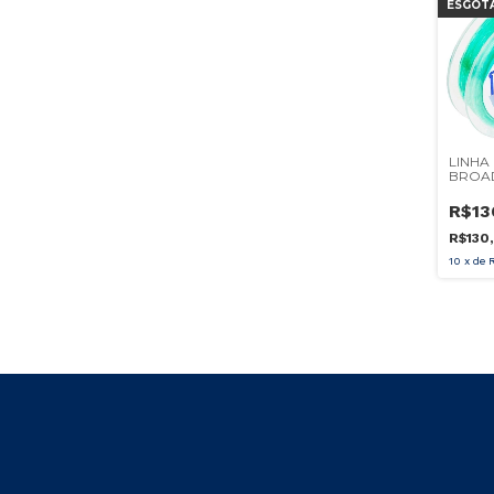
ESGOT
LINHA
BROAD
300M
R$13
R$130
10
x
de