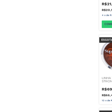
R$21
R$20,
4
x
de
R
ESGOT
LINHA
STRON
300M
R$69
R$66,
10
x
de