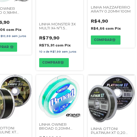
LINHA MAZZAFERRO
 OWNER
ARATY 0.20MM 100M
 0,16MM
R$4,90
6,90
LINHA MONSTER 3X
MULTI X4 Nº1.5
R$4,66
com
Pix
,06
com
Pix
0,20MM 200M
R$13,69
sem juros
R$79,90
R$75,91
com
Pix
PRAR
10
x
de
R$7,99
sem juros
LINHA OWNER
 OTTONI
BROAD 0,20MM
LINHA OTTONI
LINE XT
300M
PLATINUM XT 0,20
M 100M
100M