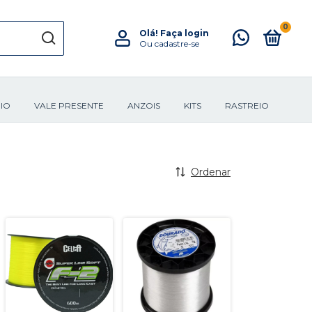
0
Olá!
Faça login
Ou cadastre-se
IO
VALE PRESENTE
ANZOIS
KITS
RASTREIO
Ordenar