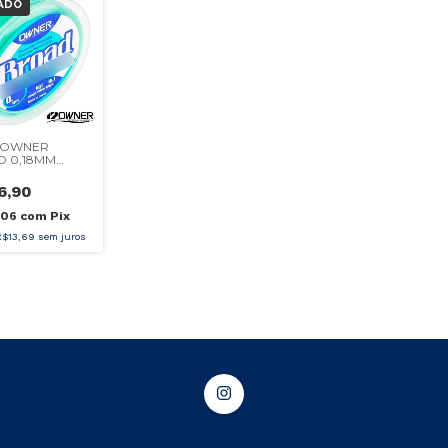
ADO
 OWNER
 0,18MM
6,90
,06
com
Pix
R$13,69
sem juros