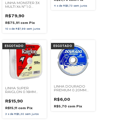
LINHA MONSTER 3X
4
x
de
R$5,73
sem juros
MULTI X4 Nº 1.0
0,17MM 200M
R$79,90
R$75,91
com
Pix
10
x
de
R$7,99
sem juros
ESGOTADO
ESGOTADO
LINHA DOURADO
LINHA SUPER
PREMIUM 0.20MM
RAIGLON 0.16MM
100M
100M
R$6,00
R$15,90
R$5,70
com
Pix
R$15,11
com
Pix
3
x
de
R$5,30
sem juros