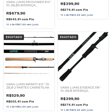
VARA LUMIS PROVOKER 6'0''
R$399,90
10-25LBS INTEIRIÇA
CARRETILHA
R$379,91
com
Pix
R$679,90
10
x
de
R$39,99
sem juros
R$645,91
com
Pix
10
x
de
R$67,99
sem juros
ESGOTADO
ESGOTADO
VARA LUMIS INFINITY 6'0'' 10-
25LB 2 PARTES CARRETILHA
VARA LUMIS EXSENCE 5'8''
10-25LB INTEIRIÇA
CARRETILHA
R$529,90
R$399,90
R$503,41
com
Pix
R$379,91
com
Pix
10
x
de
R$52,99
sem juros
10
x
de
R$39,99
sem juros