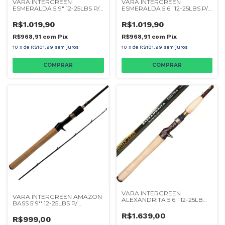
VARA INTERGREEN
VARA INTERGREEN
ESMERALDA 5'9" 12-25LBS P/
ESMERALDA 5'6" 12-25LBS P/
CARRETILHA
CARRETILHA
R$1.019,90
R$1.019,90
R$968,91
com
Pix
R$968,91
com
Pix
10
x
de
R$101,99
sem juros
10
x
de
R$101,99
sem juros
VARA INTERGREEN
VARA INTERGREEN AMAZON
ALEXANDRITA 5'6'' 12-25LB
BASS 5'9'' 12-25LBS P/
CARRETILHA
CARRETILHA
R$1.639,00
R$999,00