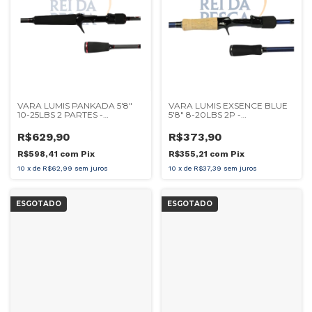
VARA LUMIS PANKADA 5'8"
VARA LUMIS EXSENCE BLUE
10-25LBS 2 PARTES -
5'8" 8-20LBS 2P -
CARRETILHA
CARRETILHA
R$629,90
R$373,90
R$598,41
com
Pix
R$355,21
com
Pix
10
x
de
R$62,99
sem juros
10
x
de
R$37,39
sem juros
ESGOTADO
ESGOTADO