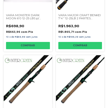
VARA MONSTER DARK
VARA MAJOR CRAFT BENKEI
MOON 6'0 12-25 LBS p/
7'4'' 12-25LB 2 PARTES
CARRETILHA
CARRETILHA
R$698,90
R$1.963,90
R$663,96
com
Pix
R$1.865,71
com
Pix
10
x
de
R$69,89
sem juros
10
x
de
R$196,39
sem juros