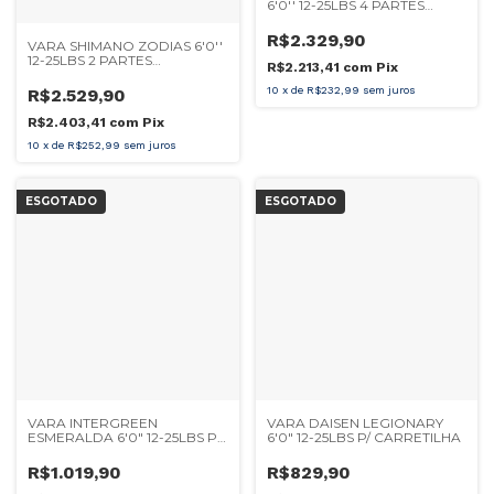
6'0'' 12-25LBS 4 PARTES
CARRETILHA
R$2.329,90
VARA SHIMANO ZODIAS 6'0''
12-25LBS 2 PARTES
R$2.213,41
com
Pix
CARRETILHA
10
x
de
R$232,99
sem juros
R$2.529,90
R$2.403,41
com
Pix
10
x
de
R$252,99
sem juros
ESGOTADO
ESGOTADO
VARA INTERGREEN
VARA DAISEN LEGIONARY
ESMERALDA 6'0" 12-25LBS P/
6'0" 12-25LBS P/ CARRETILHA
CARRETILHA
R$1.019,90
R$829,90