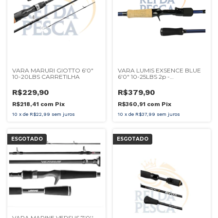
VARA MARURI GIOTTO 6'0"
VARA LUMIS EXSENCE BLUE
10-20LBS CARRETILHA
6'0" 10-25LBS 2p -
CARRETILHA
R$229,90
R$379,90
R$218,41
com
Pix
R$360,91
com
Pix
10
x
de
R$22,99
sem juros
10
x
de
R$37,99
sem juros
ESGOTADO
ESGOTADO
VARA MARINE VERSUS 7'0''