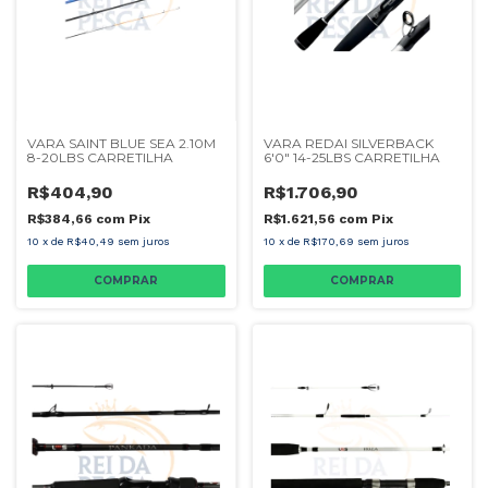
VARA SAINT BLUE SEA 2.10M
VARA REDAI SILVERBACK
8-20LBS CARRETILHA
6'0" 14-25LBS CARRETILHA
R$404,90
R$1.706,90
R$384,66
com
Pix
R$1.621,56
com
Pix
10
x
de
R$40,49
sem juros
10
x
de
R$170,69
sem juros