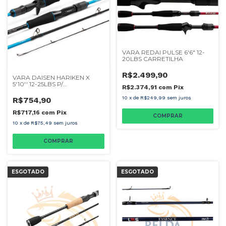
VARA REDAI PULSE 6'6" 12-
20LBS CARRETILHA
R$2.499,90
VARA DAISEN HARIKEN X
5'10'' 12-25LBS P/
R$2.374,91
com
Pix
CARRETILHA
10
x
de
R$249,99
sem juros
R$754,90
R$717,16
com
Pix
10
x
de
R$75,49
sem juros
ESGOTADO
ESGOTADO