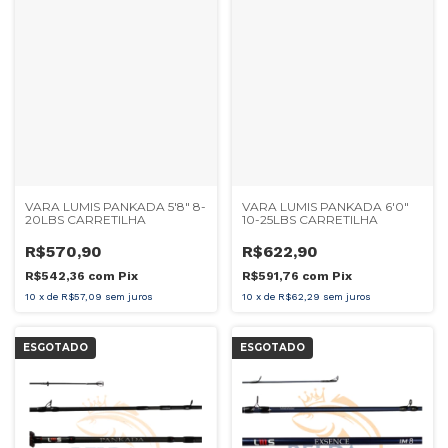
VARA LUMIS PANKADA 5'8" 8-
VARA LUMIS PANKADA 6'0"
20LBS CARRETILHA
10-25LBS CARRETILHA
R$570,90
R$622,90
R$542,36
com
Pix
R$591,76
com
Pix
10
x
de
R$57,09
sem juros
10
x
de
R$62,29
sem juros
ESGOTADO
ESGOTADO