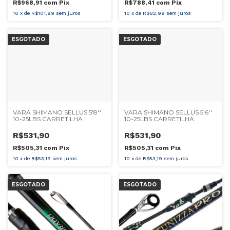
R$968,91
com
Pix
R$788,41
com
Pix
10
x
de
R$101,99
sem juros
10
x
de
R$82,99
sem juros
ESGOTADO
ESGOTADO
VARA SHIMANO SELLUS 5'8''
VARA SHIMANO SELLUS 5'6''
10-25LBS CARRETILHA
10-25LBS CARRETILHA
R$531,90
R$531,90
R$505,31
com
Pix
R$505,31
com
Pix
10
x
de
R$53,19
sem juros
10
x
de
R$53,19
sem juros
ESGOTADO
ESGOTADO