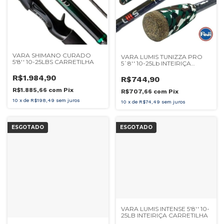
VARA SHIMANO CURADO
VARA LUMIS TUNIZZA PRO
5'8'' 10-25LBS CARRETILHA
5`8'' 10-25Lb INTEIRIÇA
CARRETILHA
R$1.984,90
R$744,90
R$1.885,66
com
Pix
R$707,66
com
Pix
10
x
de
R$198,49
sem juros
10
x
de
R$74,49
sem juros
ESGOTADO
ESGOTADO
VARA LUMIS INTENSE 5'8'' 10-
25LB INTEIRIÇA CARRETILHA