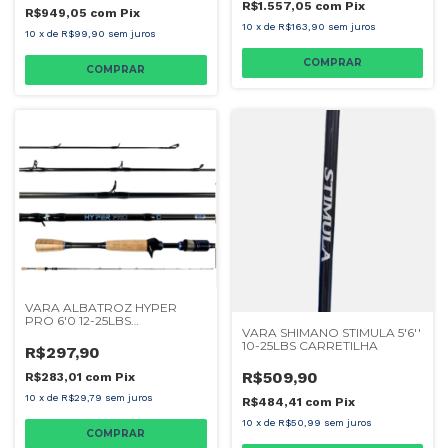
R$1.557,05
com
Pix
R$949,05
com
Pix
10
x
de
R$163,90
sem juros
10
x
de
R$99,90
sem juros
VARA ALBATROZ HYPER
PRO 6'0 12-25LBS
VARA SHIMANO STIMULA 5'6''
CARRETILHA
10-25LBS CARRETILHA
R$297,90
R$509,90
R$283,01
com
Pix
10
x
de
R$29,79
sem juros
R$484,41
com
Pix
10
x
de
R$50,99
sem juros