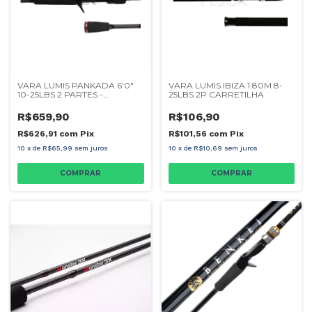
VARA LUMIS PANKADA 6'0"
VARA LUMIS IBIZA 1.80M 8-
10-25LBS 2 PARTES -
25LBS 2P CARRETILHA
CARRETILHA
R$659,90
R$106,90
R$626,91
com
Pix
R$101,56
com
Pix
10
x
de
R$65,99
sem juros
10
x
de
R$10,69
sem juros