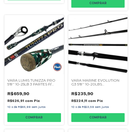
VARA LUMIS TUNIZZA PRO
VARA MARINE EVOLUTION
5'8'' 10-25LB 3 PARTES P/
G3 5'8'' 10-20LBS
CARRETILHA
CARRETILHA
R$659,90
R$235,90
R$626,91
com
Pix
R$224,11
com
Pix
10
x
de
R$65,99
sem juros
10
x
de
R$23,59
sem juros