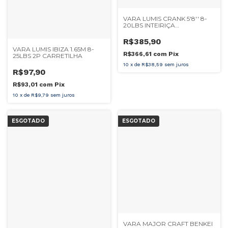
VARA LUMIS CRANK 5'8'' 8-
20LBS INTEIRIÇA
CARRETILHA
R$385,90
VARA LUMIS IBIZA 1.65M 8-
R$366,61
com
Pix
25LBS 2P CARRETILHA
10
x
de
R$38,59
sem juros
R$97,90
R$93,01
com
Pix
10
x
de
R$9,79
sem juros
ESGOTADO
ESGOTADO
VARA MAJOR CRAFT BENKEI