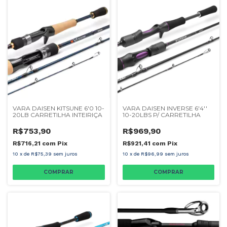
VARA DAISEN KITSUNE 6'0 10-
VARA DAISEN INVERSE 6'4''
20LB CARRETILHA INTEIRIÇA
10-20LBS P/ CARRETILHA
R$753,90
R$969,90
R$716,21
com
Pix
R$921,41
com
Pix
10
x
de
R$75,39
sem juros
10
x
de
R$96,99
sem juros