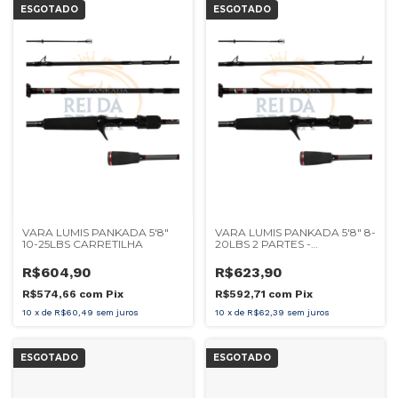
ESGOTADO
ESGOTADO
VARA LUMIS PANKADA 5'8"
VARA LUMIS PANKADA 5'8" 8-
10-25LBS CARRETILHA
20LBS 2 PARTES -
CARRETILHA
R$604,90
R$623,90
R$574,66
com
Pix
R$592,71
com
Pix
10
x
de
R$60,49
sem juros
10
x
de
R$62,39
sem juros
ESGOTADO
ESGOTADO