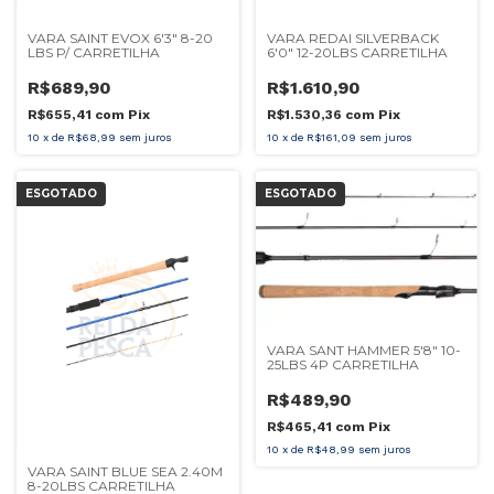
VARA SAINT EVOX 6'3" 8-20
VARA REDAI SILVERBACK
LBS P/ CARRETILHA
6'0" 12-20LBS CARRETILHA
R$689,90
R$1.610,90
R$655,41
com
Pix
R$1.530,36
com
Pix
10
x
de
R$68,99
sem juros
10
x
de
R$161,09
sem juros
ESGOTADO
ESGOTADO
VARA SANT HAMMER 5'8" 10-
25LBS 4P CARRETILHA
R$489,90
R$465,41
com
Pix
10
x
de
R$48,99
sem juros
VARA SAINT BLUE SEA 2.40M
8-20LBS CARRETILHA