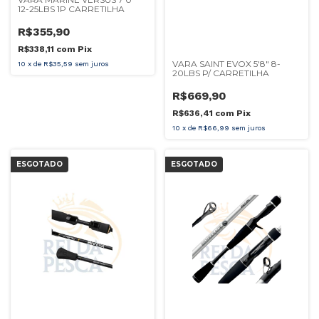
12-25LBS 1P CARRETILHA
R$355,90
R$338,11
com
Pix
VARA SAINT EVOX 5'8" 8-
10
x
de
R$35,59
sem juros
20LBS P/ CARRETILHA
R$669,90
R$636,41
com
Pix
10
x
de
R$66,99
sem juros
ESGOTADO
ESGOTADO