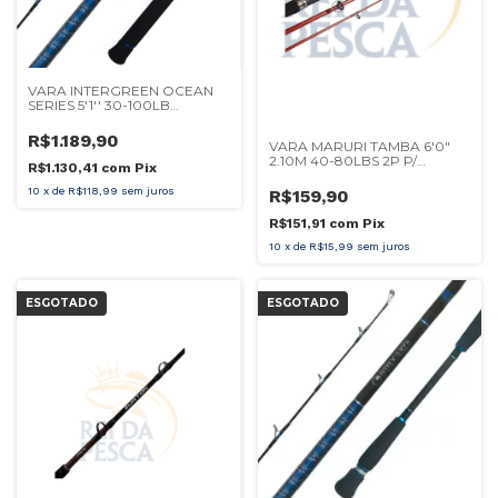
VARA INTERGREEN OCEAN
SERIES 5'1'' 30-100LB
MOLINETE
R$1.189,90
VARA MARURI TAMBA 6'0"
2.10M 40-80LBS 2P P/
R$1.130,41
com
Pix
MOLINETE
10
x
de
R$118,99
sem juros
R$159,90
R$151,91
com
Pix
10
x
de
R$15,99
sem juros
ESGOTADO
ESGOTADO