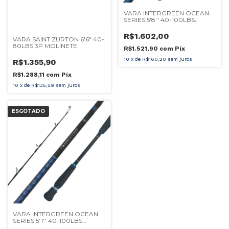
VARA INTERGREEN OCEAN
SERIES 5'8'' 40-100LBS
MOLINETE
R$1.602,00
VARA SAINT ZURTON 6'6" 40-
80LBS 3P MOLINETE
R$1.521,90
com
Pix
10
x
de
R$160,20
sem juros
R$1.355,90
R$1.288,11
com
Pix
10
x
de
R$135,59
sem juros
ESGOTADO
VARA INTERGREEN OCEAN
SERIES 5'1'' 40-100LBS
MOLINETE