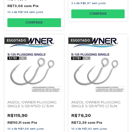
3
x
de
R$5,97
sem juros
R$73,06
com
Pix
10
x
de
R$7,69
sem juros
ESGOTADO
ESGOTADO
ANZOL OWNER PLUGGING
ANZOL OWNER PLUGGING
SINGLE S-125 Nº9/0 C/ 3UN
SINGLE S-125 Nº7/0 C/ 3UN
R$115,90
R$76,20
R$110,11
com
Pix
R$72,39
com
Pix
10
x
de
R$11,59
sem juros
10
x
de
R$7,62
sem juros