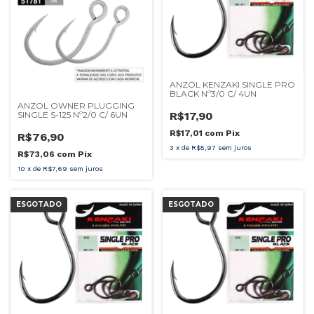
ANZOL KENZAKI SINGLE PRO
BLACK Nº3/0 C/ 4UN
ANZOL OWNER PLUGGING
R$17,90
SINGLE S-125 Nº2/0 C/ 6UN
R$17,01
com
Pix
R$76,90
3
x
de
R$5,97
sem juros
R$73,06
com
Pix
10
x
de
R$7,69
sem juros
ESGOTADO
ESGOTADO