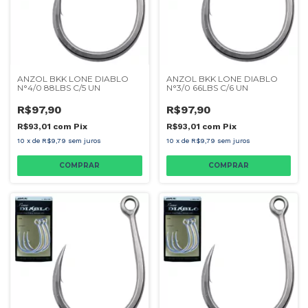
ANZOL BKK LONE DIABLO
ANZOL BKK LONE DIABLO
N°4/0 88LBS C/5 UN
N°3/0 66LBS C/6 UN
R$97,90
R$97,90
R$93,01
com
Pix
R$93,01
com
Pix
10
x
de
R$9,79
sem juros
10
x
de
R$9,79
sem juros