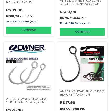
ANZOL OWNER PLUGGING
N°1 37LBS C/8 UN
SINGLE S-125 Nº4/0 C/ 4UN
R$92,90
R$83,90
R$88,26
com
Pix
R$79,71
com
Pix
10
x
de
R$9,29
sem juros
10
x
de
R$8,39
sem juros
ANZOL KENZAKI SINGLE PRO
BLACK Nº1/0 C/ 4UN
ANZOL OWNER PLUGGING
R$17,90
SINGLE S-125 Nº1/0 C/ 6UN
R$17,01
com
Pix
R$76,90