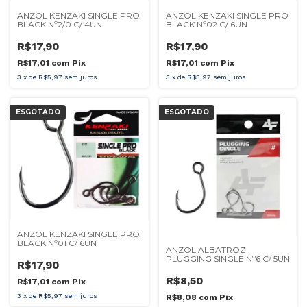
ANZOL KENZAKI SINGLE PRO
ANZOL KENZAKI SINGLE PRO
BLACK Nº2/0 C/ 4UN
BLACK Nº02 C/ 6UN
R$17,90
R$17,90
R$17,01
com
Pix
R$17,01
com
Pix
3
x
de
R$5,97
sem juros
3
x
de
R$5,97
sem juros
ESGOTADO
ESGOTADO
ANZOL KENZAKI SINGLE PRO
BLACK Nº01 C/ 6UN
ANZOL ALBATROZ
PLUGGING SINGLE Nº6 C/ 5UN
R$17,90
R$8,50
R$17,01
com
Pix
3
x
de
R$5,97
sem juros
R$8,08
com
Pix