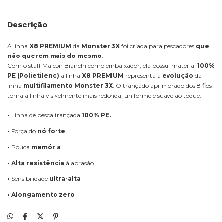
Descrição
A linha
X8 PREMIUM
da
Monster 3X
foi criada para pescadores
que
não querem mais do mesmo
.
Com o staff Maicon Bianchi como embaixador, ela possui material
100%
PE (Polietileno)
a linha
X8 PREMIUM
representa a
evolução
da
linha
multifilamento Monster 3X
. O trançado aprimorado dos 8 fios
torna a linha visivelmente mais redonda, uniforme e suave ao toque.
•
Linha de pesca trançada
100% PE.
•
Força do
nó forte
•
Pouca
memória
•
Alta resistência
à abrasão
•
Sensibilidade
ultra-alta
•
Alongamento zero