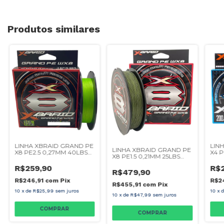
Produtos similares
LINHA XBRAID GRAND PE
LIN
LINHA XBRAID GRAND PE
X8 PE2.5 0,27MM 40LBS
X4 P
X8 PE1.5 0,21MM 25LBS
150M
200
300M
R$259,90
R$
R$479,90
R$246,91
com
Pix
R$2
R$455,91
com
Pix
10
x
de
R$25,99
sem juros
10
x
10
x
de
R$47,99
sem juros