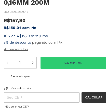
0,16MM 200M
SKU:
7899812339544
R$157,90
R$150,01
com
Pix
10
x
de
R$15,79
sem juros
5% de desconto
pagando com Pix
Ver mais detalhes
2
em estoque
ALTERAR CEP
Entregas para o CEP:
Meios de envio
CALCULAR
Não sei meu CEP