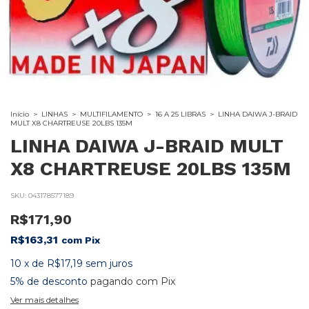
Início
>
LINHAS
>
MULTIFILAMENTO
>
16 A 25 LIBRAS
>
LINHA DAIWA J-BRAID
MULT X8 CHARTREUSE 20LBS 135M
LINHA DAIWA J-BRAID MULT
X8 CHARTREUSE 20LBS 135M
SKU:
043178577189
R$171,90
R$163,31
com
Pix
10
x
de
R$17,19
sem juros
5% de desconto
pagando com Pix
Ver mais detalhes