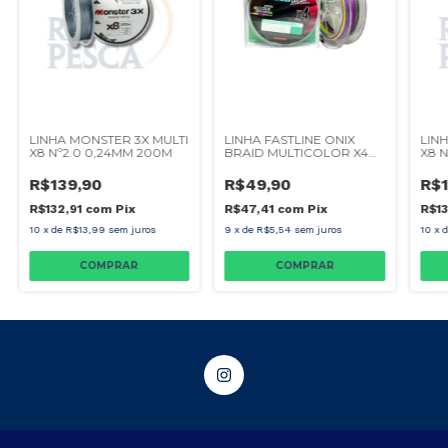
LINHA FASTLINE ONIX
LINHA MONSTER 3X MULTI
LIN
BRAID MULTICOLOR X4
X8 Nº2.0 0,24MM 200M
X8 N
25LB 150M
R$49,90
R$139,90
R$1
R$47,41
com
Pix
R$132,91
com
Pix
R$1
9
x
de
R$5,54
sem juros
10
x
de
R$13,99
sem juros
10
x