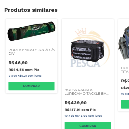
Produtos similares
PORTA EMPATE JOGÁ C/5
DIV
R$46,90
BOL
R$44,56
com
Pix
TITA
9
x
de
R$5,21
sem juros
R$
COMPRAR
R$2
BOLSA RAPALA
LURECAMO TACKLE BAG
10
x
LITE
R$439,90
R$417,91
com
Pix
10
x
de
R$43,99
sem juros