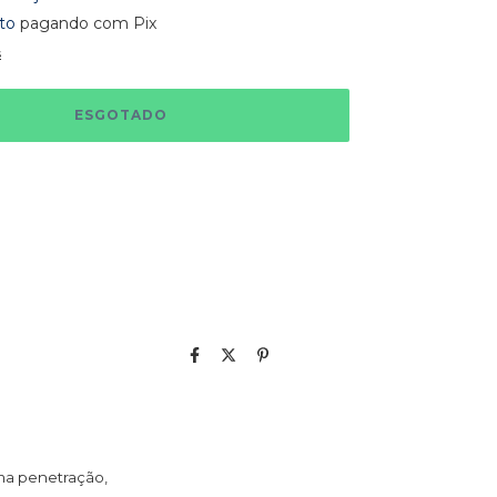
to
pagando com Pix
s
ima penetração,