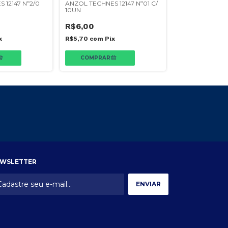
 12147 Nº2/0
ANZOL TECHNES 12147 Nº01 C/
ANZOL TECHNES
10UN
C/ 5UN
R$6,00
R$7,20
x
R$5,70
com
Pix
R$6,84
com
Pi
WSLETTER