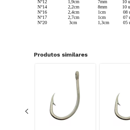
Nº12
1,9cm
7mm
10 u
Nº14
2,2cm
8mm
10 u
Nº16
2,4cm
1cm
08 
Nº17
2,7cm
1cm
07 
Nº20
3cm
1,3cm
05 
Produtos similares