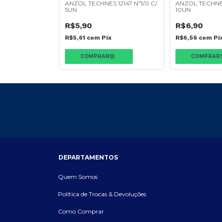
 12147 Nº06 C/
ANZOL TECHNES 12147 Nº1/0 C/
ANZOL TECHNES
5UN
10UN
R$5,90
R$6,90
x
R$5,61
com
Pix
R$6,56
com
Pi
DEPARTAMENTOS
Quem Somos
Política de Trocas & Devoluções
Como Comprar