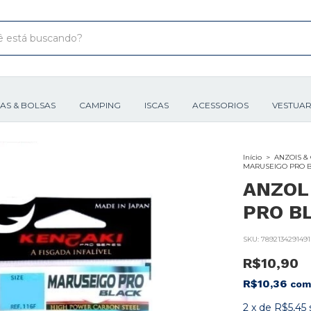
XAS & BOLSAS
CAMPING
ISCAS
ACESSORIOS
VESTUAR
Início
>
ANZOIS &
MARUSEIGO PRO BL
ANZOL
PRO BL
SKU:
7892134291491
R$10,90
R$10,36
com
2
x
de
R$5,45