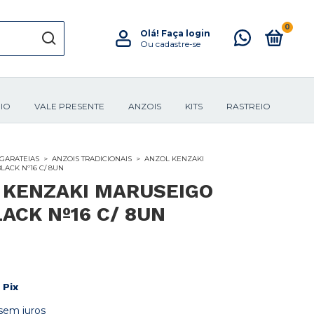
0
Olá!
Faça login
Ou cadastre-se
IO
VALE PRESENTE
ANZOIS
KITS
RASTREIO
 GARATEIAS
>
ANZOIS TRADICIONAIS
>
ANZOL KENZAKI
ACK Nº16 C/ 8UN
 KENZAKI MARUSEIGO
ACK Nº16 C/ 8UN
Pix
sem juros