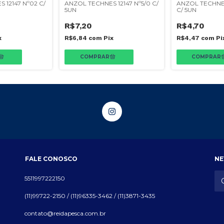
 12147 Nº02 C/
ANZOL TECHNES 12147 Nº5/0 C/
ANZOL TECHNES
5UN
C/ 5UN
R$7,20
R$4,70
x
R$6,84
com
Pix
R$4,47
com
Pi
FALE CONOSCO
NE
5511997222150
(11)99722-2150 / (11)96335-3462 / (11)3871-3435
contato@reidapesca.com.br