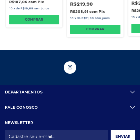
R$187,06
com
Pix
R$
R$219,90
10
x
de
R$19,69
sem juros
R$2
R$208,91
com
Pix
10
x
10
x
de
R$21,99
sem juros
DEPARTAMENTOS
FALE CONOSCO
NEWSLETTER