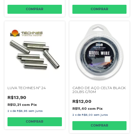
LUVA TECHNES Nº 24
CABO DE AÇO CELTA BLACK
20LBS C/10M
R$13,90
R$12,00
R$13,21
com
Pix
R$11,40
com
Pix
2
x
de
R$6,95
sem juros
2
x
de
R$6,00
sem juros