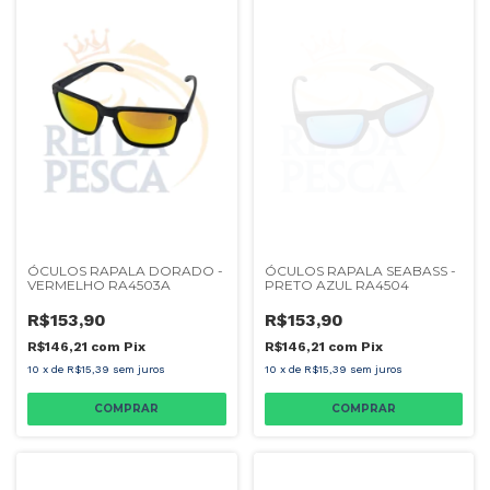
ÓCULOS RAPALA DORADO -
ÓCULOS RAPALA SEABASS -
VERMELHO RA4503A
PRETO AZUL RA4504
R$153,90
R$153,90
R$146,21
com
Pix
R$146,21
com
Pix
10
x
de
R$15,39
sem juros
10
x
de
R$15,39
sem juros