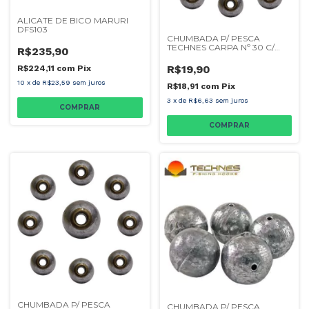
ALICATE DE BICO MARURI
DFS103
CHUMBADA P/ PESCA
TECHNES CARPA Nº 30 C/
R$235,90
2UN
R$19,90
R$224,11
com
Pix
10
x
de
R$23,59
sem juros
R$18,91
com
Pix
3
x
de
R$6,63
sem juros
CHUMBADA P/ PESCA
CHUMBADA P/ PESCA