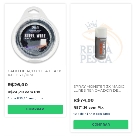
CABO DE AÇO CELTA BLACK
160LBS C/10M
R$26,00
SPRAY MONSTER 3X MAGIC
LURES RENOVADOR DE
R$24,70
com
Pix
ISCAS SOFT 150ML
5
x
de
R$5,20
sem juros
R$74,90
R$71,16
com
Pix
10
x
de
R$7,49
sem juros