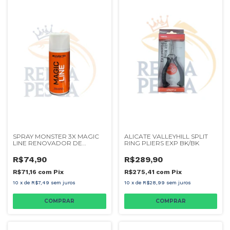
SPRAY MONSTER 3X MAGIC
ALICATE VALLEYHILL SPLIT
LINE RENOVADOR DE
RING PLIERS EXP BK/BK
LINHAS 150ML
R$74,90
R$289,90
R$71,16
com
Pix
R$275,41
com
Pix
10
x
de
R$7,49
sem juros
10
x
de
R$28,99
sem juros