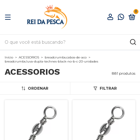
0
Início
>
ACESSORIOS
>
breadcrumbs.cabos-de-aco
>
breadcrumbs.luva-dupla-technes-black-no-b-c-20-unidades
ACESSORIOS
881 produtos
ORDENAR
FILTRAR