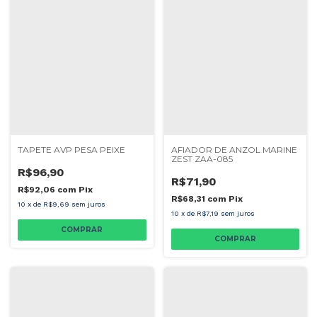
TAPETE AVP PESA PEIXE
AFIADOR DE ANZOL MARINE
ZEST ZAA-085
R$96,90
R$71,90
R$92,06
com
Pix
R$68,31
com
Pix
10
x
de
R$9,69
sem juros
10
x
de
R$7,19
sem juros
COMPRAR