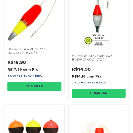
BOIA DE ARREMESSO
BARÃO 60G Nº19
BOIA DE ARREMESSO
BARÃO 40G Nº02
R$18,90
R$14,90
R$17,96
com
Pix
3
x
de
R$6,30
sem juros
R$14,16
com
Pix
2
x
de
R$7,45
sem juros