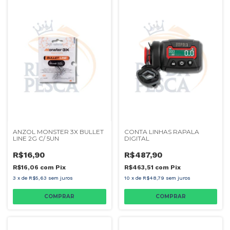
ANZOL MONSTER 3X BULLET
CONTA LINHAS RAPALA
LINE 2G C/ 5UN
DIGITAL
R$16,90
R$487,90
R$16,06
com
Pix
R$463,51
com
Pix
3
x
de
R$5,63
sem juros
10
x
de
R$48,79
sem juros