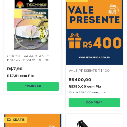
CHICOTE PARA 01 ANZOL
BARRA PESADA 100LBS
R$7,90
VALE PRESENTE R$400
R$7,51
com
Pix
R$400,00
R$380,00
com
Pix
10
x
de
R$40,00
sem juros
GRÁTIS