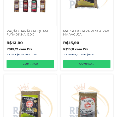
RAÇÃO BARÃO ACQUAMIL
MASSA DO JAPA PESCA P40
FURADINHA 120G
MARACUJÁ
R$13,90
R$15,90
R$13,21
com
Pix
R$15,11
com
Pix
2
x
de
R$6,95
sem juros
3
x
de
R$5,30
sem juros
COMPRAR