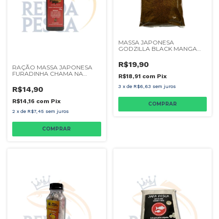
MASSA JAPONESA
GODZILLA BLACK MANGA
700G
R$19,90
RAÇÃO MASSA JAPONESA
FURADINHA CHAMA NA
R$18,91
com
Pix
JAPA40
3
x
de
R$6,63
sem juros
R$14,90
R$14,16
com
Pix
2
x
de
R$7,45
sem juros