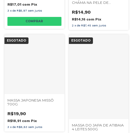
CHAMA NA PELE DE
R$17,01
com
Pix
FRANGO
3
x
de
R$5,97
sem juros
R$14,90
R$14,16
com
Pix
2
x
de
R$7,45
sem juros
ESGOTADO
ESGOTADO
MASSA JAPONESA MISSÔ
700G
R$19,90
R$18,91
com
Pix
MASSA DO JAPA DE ATIBAIA
3
x
de
R$6,63
sem juros
4 LEITES 500G