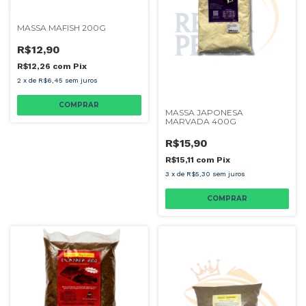
MASSA MAFISH 200G
R$12,90
R$12,26
com
Pix
2
x
de
R$6,45
sem juros
COMPRAR
MASSA JAPONESA
MARVADA 400G
R$15,90
R$15,11
com
Pix
3
x
de
R$5,30
sem juros