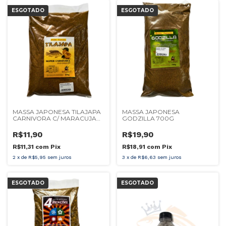
ESGOTADO
ESGOTADO
MASSA JAPONESA TILAJAPA
MASSA JAPONESA
CARNIVORA C/ MARACUJA
GODZILLA 700G
500G
R$11,90
R$19,90
R$11,31
com
Pix
R$18,91
com
Pix
2
x
de
R$5,95
sem juros
3
x
de
R$6,63
sem juros
ESGOTADO
ESGOTADO