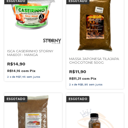
ESGOTADO
ESGOTADO
ISCA CASEIRINHO STORNY
MA6001 - MANGA
MASSA JAPONESA TILAJAPA
CHOCOTONE 500G
R$14,90
R$14,16
com
Pix
R$11,90
2
x
de
R$7,45
sem juros
R$11,31
com
Pix
2
x
de
R$5,95
sem juros
ESGOTADO
ESGOTADO