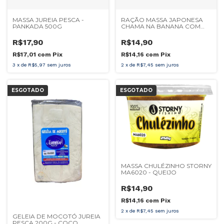
MASSA JUREIA PESCA -
RAÇÃO MASSA JAPONESA
PANKADA 500G
CHAMA NA BANANA COM
MEL
R$17,90
R$14,90
R$17,01
com
Pix
R$14,16
com
Pix
3
x
de
R$5,97
sem juros
2
x
de
R$7,45
sem juros
ESGOTADO
ESGOTADO
MASSA CHULÉZINHO STORNY
MA6020 - QUEIJO
R$14,90
R$14,16
com
Pix
2
x
de
R$7,45
sem juros
GELEIA DE MOCOTÓ JUREIA
PESCA 200G - COCO