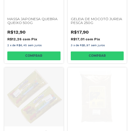
MASSA JAPONESA QUEBRA
GELEIA DE MOCOTÓ JUREIA
QUEIXO 500G
PESCA 250G
R$12,90
R$17,90
R$12,26
com
Pix
R$17,01
com
Pix
2
x
de
R$6,45
sem juros
3
x
de
R$5,97
sem juros
COMPRAR