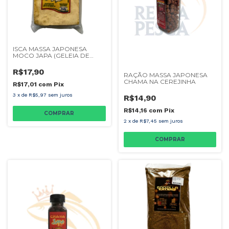
ISCA MASSA JAPONESA
MOCO JAPA (GELEIA DE
MOCOTO) 250G
R$17,90
RAÇÃO MASSA JAPONESA
CHAMA NA CEREJINHA
R$17,01
com
Pix
3
x
de
R$5,97
sem juros
R$14,90
R$14,16
com
Pix
2
x
de
R$7,45
sem juros