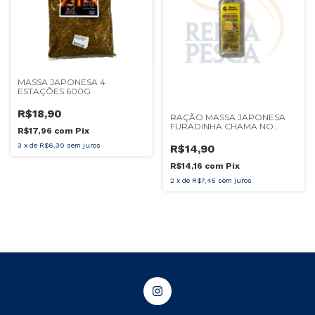
MASSA JAPONESA 4
ESTAÇÕES 600G
R$18,90
RAÇÃO MASSA JAPONESA
FURADINHA CHAMA NO
R$17,96
com
Pix
QUEIJO
3
x
de
R$6,30
sem juros
R$14,90
R$14,16
com
Pix
2
x
de
R$7,45
sem juros