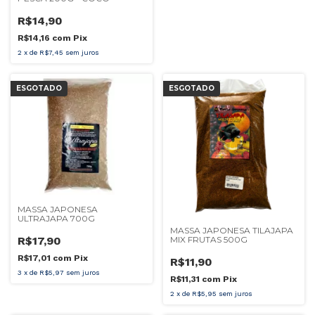
R$14,90
R$14,16
com
Pix
2
x
de
R$7,45
sem juros
ESGOTADO
ESGOTADO
MASSA JAPONESA
ULTRAJAPA 700G
MASSA JAPONESA TILAJAPA
MIX FRUTAS 500G
R$17,90
R$17,01
com
Pix
R$11,90
3
x
de
R$5,97
sem juros
R$11,31
com
Pix
2
x
de
R$5,95
sem juros