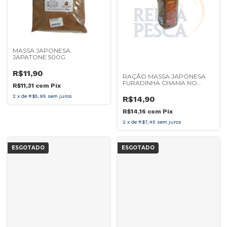
MASSA JAPONESA
JAPATONE 500G
R$11,90
RAÇÃO MASSA JAPONESA
FURADINHA CHAMA NO
R$11,31
com
Pix
BACON
2
x
de
R$5,95
sem juros
R$14,90
R$14,16
com
Pix
2
x
de
R$7,45
sem juros
ESGOTADO
ESGOTADO