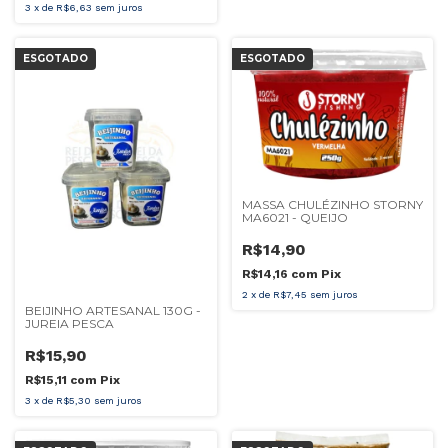
3
x
de
R$6,63
sem juros
ESGOTADO
ESGOTADO
MASSA CHULÉZINHO STORNY
MA6021 - QUEIJO
R$14,90
R$14,16
com
Pix
2
x
de
R$7,45
sem juros
BEIJINHO ARTESANAL 130G -
JUREIA PESCA
R$15,90
R$15,11
com
Pix
3
x
de
R$5,30
sem juros