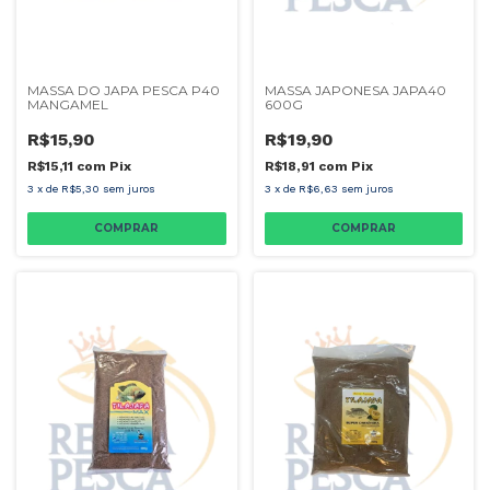
MASSA DO JAPA PESCA P40
MASSA JAPONESA JAPA40
MANGAMEL
600G
R$15,90
R$19,90
R$15,11
com
Pix
R$18,91
com
Pix
3
x
de
R$5,30
sem juros
3
x
de
R$6,63
sem juros